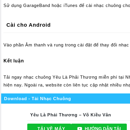
Sử dụng GarageBand hoặc iTunes để cài nhạc chuông cho
Cài cho Android
Vào phần Âm thanh và rung trong cài đặt để thay đổi nhạ
Kết luận
Tải ngay nhạc chuông Yêu Là Phải Thương miễn phí tại N
hiện nay. Ngoài ra, website còn liên tục cập nhật nhiều n
Download - Tải Nhạc Chuông
Yêu Là Phải Thương – Võ Kiều Vân
TẢI VỀ MÁY
HƯỚNG DẪN TẢI