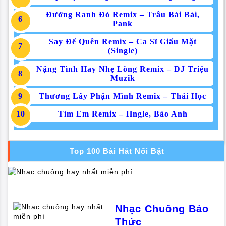
Đường Ranh Đỏ Remix – Trâu Bái Bái,
Pank
Say Để Quên Remix – Ca Sĩ Giấu Mặt
(Single)
Nặng Tình Hay Nhẹ Lòng Remix – DJ Triệu
Muzik
Thương Lấy Phận Mình Remix – Thái Học
Tìm Em Remix – Hngle, Bảo Anh
Top 100 Bài Hát Nổi Bật
Nhạc Chuông Báo
Thức