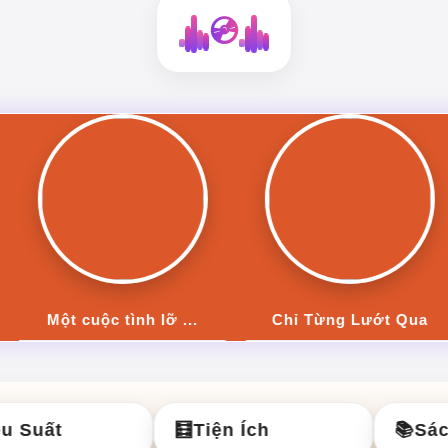
💿
Một cuộc tình lỡ ...
Chỉ Từng Lướt Qua
Suất
🧮
Tiện Ích
📚
Sách