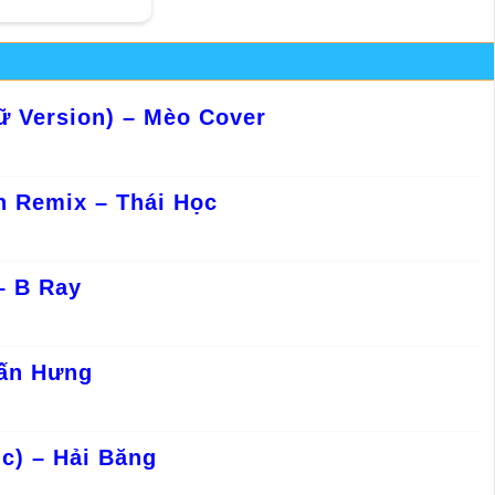
 Version) – Mèo Cover
 Remix – Thái Học
– B Ray
uấn Hưng
c) – Hải Băng