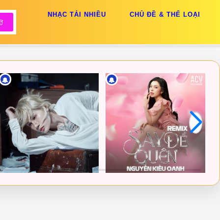
NHẠC TẢI NHIỀU
CHỦ ĐỀ & THỂ LOẠI
🔔
🔔
