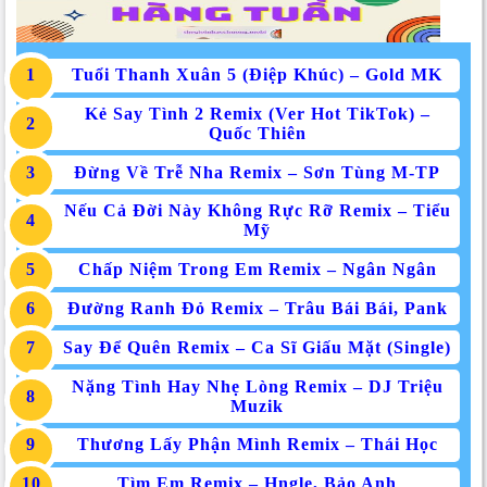
Tuổi Thanh Xuân 5 (Điệp Khúc) – Gold MK
Kẻ Say Tình 2 Remix (Ver Hot TikTok) –
Quốc Thiên
Đừng Về Trễ Nha Remix – Sơn Tùng M-TP
Nếu Cả Đời Này Không Rực Rỡ Remix – Tiểu
Mỹ
Chấp Niệm Trong Em Remix – Ngân Ngân
Đường Ranh Đỏ Remix – Trâu Bái Bái, Pank
Say Để Quên Remix – Ca Sĩ Giấu Mặt (Single)
Nặng Tình Hay Nhẹ Lòng Remix – DJ Triệu
Muzik
Thương Lấy Phận Mình Remix – Thái Học
Tìm Em Remix – Hngle, Bảo Anh