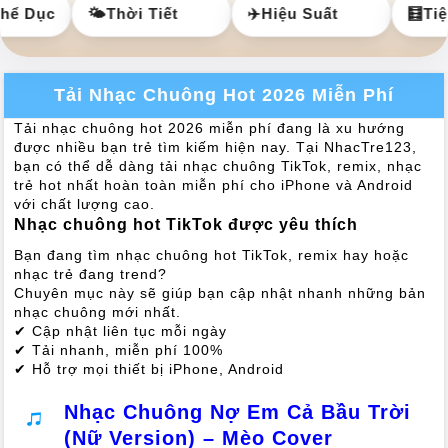
ể Dục
🌤️
Thời Tiết
✈️
Hiệu Suất
🧮
Tiện 
Tải Nhạc Chuông Hot 2026 Miễn Phí
Tải nhạc chuông hot 2026 miễn phí đang là xu hướng
được nhiều bạn trẻ tìm kiếm hiện nay. Tại NhacTre123,
bạn có thể dễ dàng tải nhạc chuông TikTok, remix, nhạc
trẻ hot nhất hoàn toàn miễn phí cho iPhone và Android
với chất lượng cao.
Nhạc chuông hot TikTok được yêu thích
Bạn đang tìm nhạc chuông hot TikTok, remix hay hoặc
nhạc trẻ đang trend?
Chuyên mục này sẽ giúp bạn cập nhật nhanh những bản
nhạc chuông mới nhất.
✔ Cập nhật liên tục mỗi ngày
✔ Tải nhanh, miễn phí 100%
✔ Hỗ trợ mọi thiết bị iPhone, Android
Nhạc Chuông Nợ Em Cả Bầu Trời
(Nữ Version) – Mèo Cover