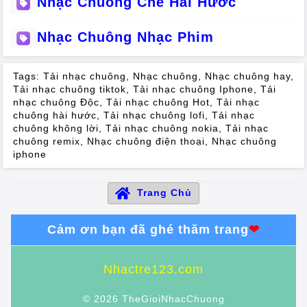
Nhạc Chuông Chế Hài Hước
Nhạc Chuông Nhạc Phim
Tags:
Tải nhạc chuông
,
Nhạc chuông
,
Nhạc chuông hay
,
Tải nhạc chuông tiktok
,
Tải nhạc chuông Iphone
,
Tải
nhạc chuông Độc
,
Tải nhạc chuông Hot
,
Tải nhạc
chuông hài hước
,
Tải nhạc chuông lofi
,
Tải nhạc
chuông không lời
,
Tải nhạc chuông nokia
,
Tải nhạc
chuông remix
,
Nhạc chuông điện thoại
,
Nhạc chuông
iphone
Trang Chủ
Cảm ơn bạn đã ghé thăm trang
❤
Nhactre123.com
© 2026 TheGioiNhacChuong