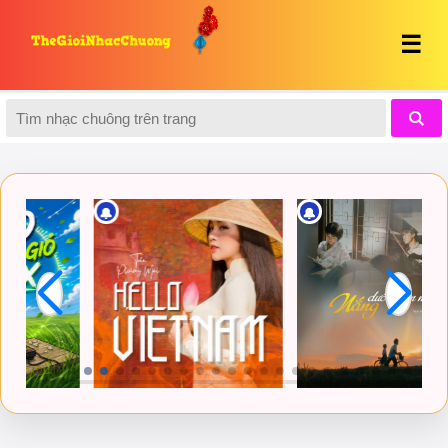
☰
🔔
🔔
