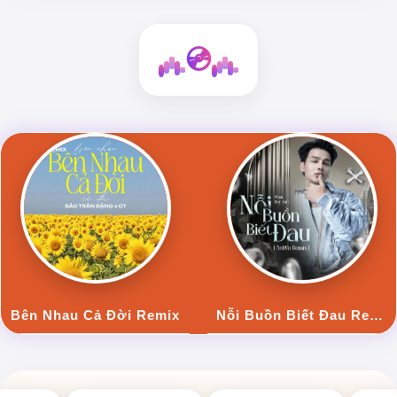
💿
Bên Nhau Cả Đời Remix
Nỗi Buồn Biết Đau Remix