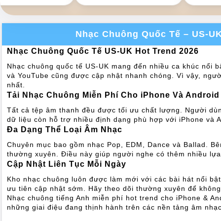
Nhạc Chuông Quốc Tế – US-UK
Nhạc Chuông Quốc Tế US-UK Hot Trend 2026
Nhạc chuông quốc tế US-UK mang đến nhiều ca khúc nổi bật 
và YouTube cũng được cập nhật nhanh chóng. Vì vậy, ngườ
nhất.
Tải Nhạc Chuông Miễn Phí Cho iPhone Và Android
Tất cả tệp âm thanh đều được tối ưu chất lượng. Người dùng
dữ liệu còn hỗ trợ nhiều định dạng phù hợp với iPhone và A
Đa Dạng Thể Loại Âm Nhạc
Chuyên mục bao gồm nhạc Pop, EDM, Dance và Ballad. Bên
thường xuyên. Điều này giúp người nghe có thêm nhiều lựa
Cập Nhật Liên Tục Mỗi Ngày
Kho nhạc chuông luôn được làm mới với các bài hát nổi bậ
ưu tiên cập nhật sớm. Hãy theo dõi thường xuyên để không 
Nhạc chuông tiếng Anh miễn phí hot trend cho iPhone & An
những giai điệu đang thịnh hành trên các nền tảng âm nhạc