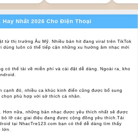
 Hay Nhất 2026 Cho Điện Thoại
từ thị trường Âu Mỹ. Nhiều bản hit đang viral trên TikTok
i dùng luôn có thể tiếp cận những xu hướng âm nhạc mới
 có thể tải về miễn phí và cài đặt dễ dàng. Ngoài ra, kho
ndroid.
 cạnh đó, nhiều ca khúc kinh điển cũng được bổ sung
 chọn phù hợp với sở thích cá nhân.
t. Hơn nữa, những bản nhạc được yêu thích nhất sẽ được
bỏ lỡ các giai điệu đang được cộng đồng yêu thích.Tải
droid tại NhacTre123.com bạn có thể dễ dàng tìm thấy
 lớn.