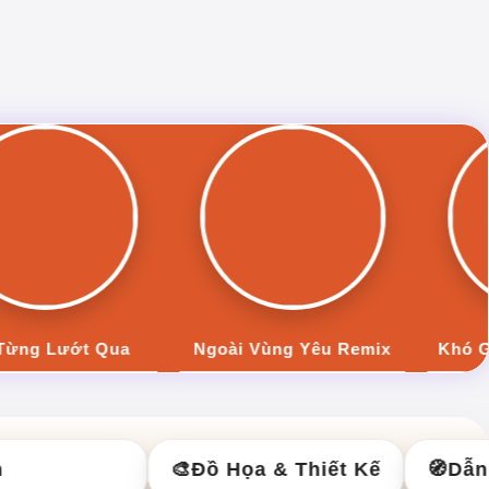
Ngoài Vùng Yêu Remix
Khó Giữ Chân Thành Remix
🎨
Đồ Họa & Thiết Kế
🧭
Dẫn Đ