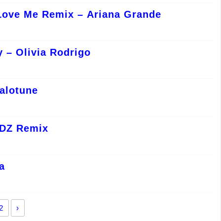
Love Me Remix – Ariana Grande
 – Olivia Rodrigo
alotune
LDZ Remix
a
2
›