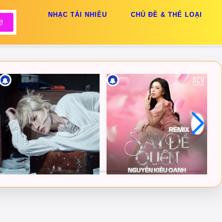
NHẠC TẢI NHIỀU
CHỦ ĐỀ & THỂ LOẠI
🔔
🔔