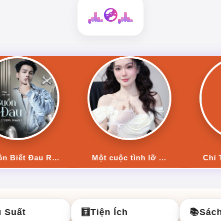
💿
Một cuộc tình lỡ ...
Chỉ Từng Lướt Qua
uất
🧮
Tiện Ích
📚
Sách