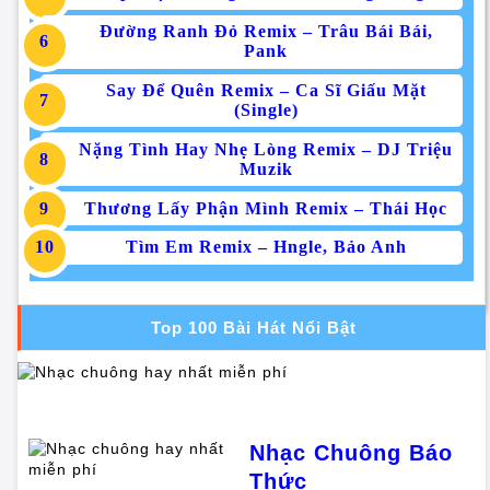
Đường Ranh Đỏ Remix – Trâu Bái Bái,
Pank
Say Để Quên Remix – Ca Sĩ Giấu Mặt
(Single)
Nặng Tình Hay Nhẹ Lòng Remix – DJ Triệu
Muzik
Thương Lấy Phận Mình Remix – Thái Học
Tìm Em Remix – Hngle, Bảo Anh
Top 100 Bài Hát Nổi Bật
Nhạc Chuông Báo
Thức