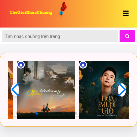
☰
🔔
🔔
