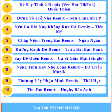
Kẻ Say Tình 2 Remix (Ver Hot TikTok) –
Quốc Thiên
Đừng Về Trễ Nha Remix – Sơn Tùng M-TP
Nếu Cả Đời Này Không Rực Rỡ Remix – Tiểu
Mỹ
Chấp Niệm Trong Em Remix – Ngân Ngân
Đường Ranh Đỏ Remix – Trâu Bái Bái, Pank
Say Để Quên Remix – Ca Sĩ Giấu Mặt (Single)
Nặng Tình Hay Nhẹ Lòng Remix – DJ Triệu
Muzik
Thương Lấy Phận Mình Remix – Thái Học
Tìm Em Remix – Hngle, Bảo Anh
Top 100 Bài Hát Nổi Bật