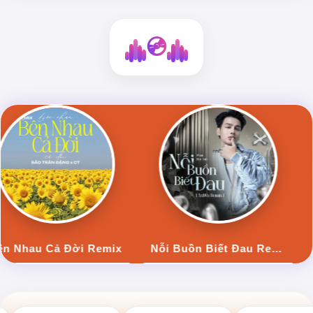
💿
Nỗi Buồn Biết Đau Remix
Một cuộc tình lỡ ...