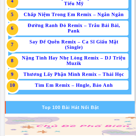
Tiểu Mỹ
Chấp Niệm Trong Em Remix – Ngân Ngân
Đường Ranh Đỏ Remix – Trâu Bái Bái,
Pank
Say Để Quên Remix – Ca Sĩ Giấu Mặt
(Single)
Nặng Tình Hay Nhẹ Lòng Remix – DJ Triệu
Muzik
Thương Lấy Phận Mình Remix – Thái Học
Tìm Em Remix – Hngle, Bảo Anh
Top 100 Bài Hát Nổi Bật