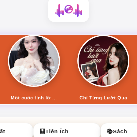
💿
Chỉ Từng Lướt Qua
Ngoài Vùng Yêu Rem
🧮
Tiện Ích
📚
Sách