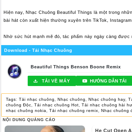
Hiện nay, Nhạc Chuông Beautiful Things là một trong nhữn
bài hát còn xuất hiện thường xuyên trên TikTok, Instagra
Nhờ sức hút mạnh mẽ đó, tác phẩm này ngày càng được nh
Download - Tải Nhạc Chuông
Beautiful Things Benson Boone Remix
TẢI VỀ MÁY
HƯỚNG DẪN TẢI
Tags:
Tải nhạc chuông
,
Nhạc chuông
,
Nhạc chuông hay
,
T
chuông Độc
,
Tải nhạc chuông Hot
,
Tải nhạc chuông hài h
nhạc chuông nokia
,
Tải nhạc chuông remix
,
Nhạc chuông đ