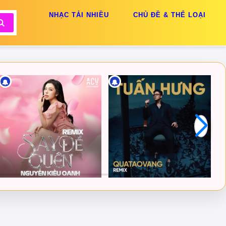
NHẠC TẢI NHIỀU
CHỦ ĐỀ & THỂ LOẠI
🔔
🔔
