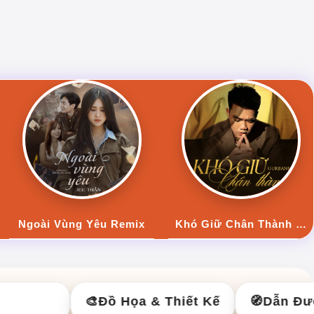
ix
Khó Giữ Chân Thành Remix
🎨
Đồ Họa & Thiết Kế
🧭
Dẫn Đườn