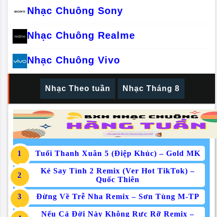
Nhạc Chuông Sony
Nhạc Chuông Realme
Nhạc Chuông Vivo
Nhạc Theo tuần
Nhạc Tháng 8
Tuổi Thanh Xuân 5 (Điệp Khúc) – Gold MK
Kẻ Say Tình 2 Remix (Ver Hot TikTok) –
Quốc Thiên
Đừng Về Trễ Nha Remix – Sơn Tùng M-TP
Nếu Cả Đời Này Không Rực Rỡ Remix –